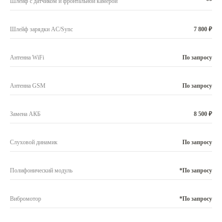
Шлейф с датчиком и фронтальной камерой
**
Шлейф зарядки AC/Sync
7 800 ₽
Антенна WiFi
По запросу
Антенна GSM
По запросу
Замена АКБ
8 500 ₽
Слуховой динамик
По запросу
Полифонический модуль
*По запросу
Вибромотор
*По запросу