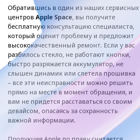
важной информации.
Продукция Apple по праву считается
одной из самых надежных и
качественных среди многообразия
электронных девайсов. Однако и она не
застрахована как от внешних
повреждений, так и от внутренних
неполадок. Наверное, каждый владелец
смартфона или планшета сталкивался с
тем, что любимый гаджет нечаянно
падал и разбивался или вдруг переставал
работать. Ситуация, конечно,
неприятная, но не решаемая.