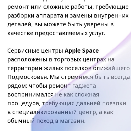
расположены в торговых центрах на
территории жилых поселков ближайшего
Подмосковья. Мы стремимся быть всегда
рядом: чтобы ремонт гаджета
воспринимался не как сложная
процедура, требующая дальней поездки
в специализированный центр, а как
обычный поход в магазин.
Обратившись в один из наших сервисных
центров
Apple Spacе
, вы получите
бесплатную консультацию специалиста,
который оценит проблему и предложит
высококачественный ремонт. Если у вас
разбилось стекло, не работают кнопки,
быстро разряжается аккумулятор, не
слышен динамик или слетела прошивка
– все эти неисправности можно решить
прямо на месте в момент обращения, и
вам не придется расставаться со своим
девайсом, опасаясь за сохранность