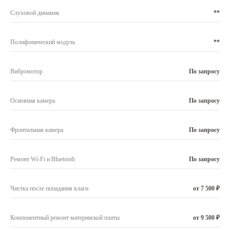
Слуховой динамик
**
Полифонический модуль
**
Вибромотор
По запросу
Основная камера
По запросу
Фронтальная камера
По запросу
Ремонт Wi-Fi и Bluetooth
По запросу
Чистка после попадания влаги
от 7 500 ₽
Компонентный ремонт материнской платы
от 9 500 ₽