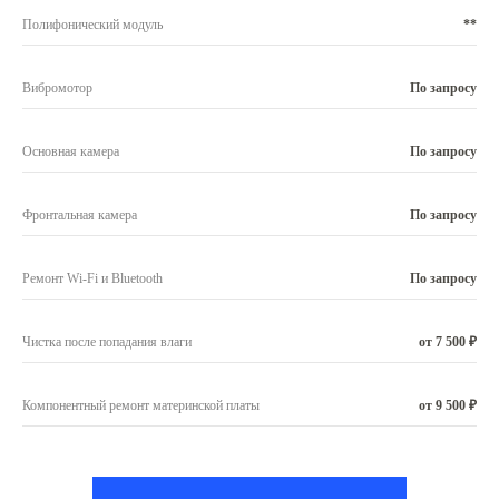
Полифонический модуль
**
Вибромотор
По запросу
Основная камера
По запросу
Фронтальная камера
По запросу
Ремонт Wi-Fi и Bluetooth
По запросу
Чистка после попадания влаги
от 7 500 ₽
Компонентный ремонт материнской платы
от 9 500 ₽