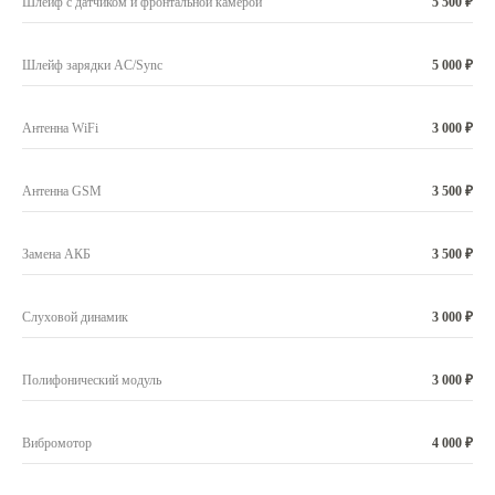
Шлейф с датчиком и фронтальной камерой
5 500 ₽
Шлейф зарядки AC/Sync
5 000 ₽
Антенна WiFi
3 000 ₽
Антенна GSM
3 500 ₽
Замена АКБ
3 500 ₽
Слуховой динамик
3 000 ₽
Полифонический модуль
3 000 ₽
Вибромотор
4 000 ₽